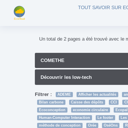
Aller au contenu principal
TOUT SAVOIR SUR 
Un total de 2 pages a été trouvé avec le 
COMETHE
Découvrir les low-tech
Filtrer :
ADEME
Afficher les actualités
an
Bilan carbone
Caisse des dépôts
CCI
Cl
Ecoconception
economie circulaire
Ecopal
Human-Computer Interaction
Le footer
Les 
méthode de conception
Orée
OséOns
R