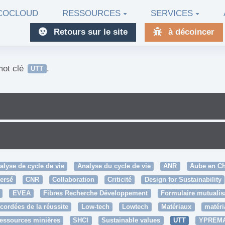
ECOCLOUD
RESSOURCES
SERVICES
Retours sur le site
à décoincer
mot clé
.
UTT
alyse de cycle de vie
Analyse du cycle de vie
ANR
Aube en Ch
ersé
CNR
Collaboration
Criticité
Design for Sustainability
EVEA
Fibres Recherche Développement
Formulaire mutualis
cordées de la réussite
Low-tech
Lowtech
Matériaux
matéri
essources minières
SHCI
Sustainable values
UTT
YPREM