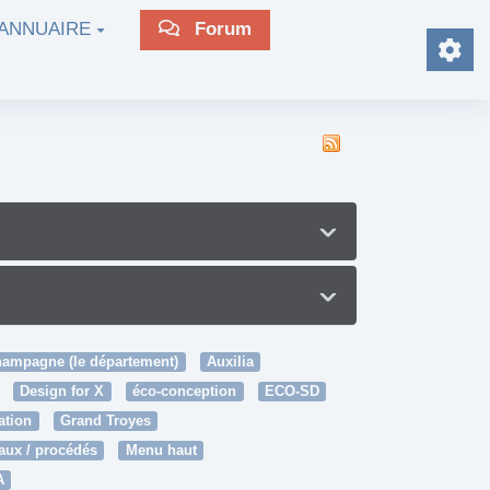
ANNUAIRE
Forum
ampagne (le département)
Auxilia
Design for X
éco-conception
ECO-SD
ation
Grand Troyes
aux / procédés
Menu haut
A