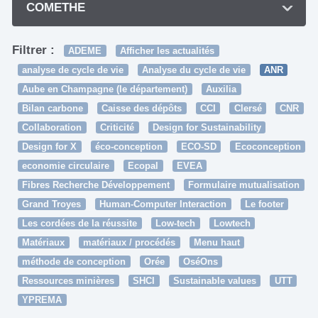
COMETHE
Filtrer :
ADEME
Afficher les actualités
analyse de cycle de vie
Analyse du cycle de vie
ANR
Aube en Champagne (le département)
Auxilia
Bilan carbone
Caisse des dépôts
CCI
Clersé
CNR
Collaboration
Criticité
Design for Sustainability
Design for X
éco-conception
ECO-SD
Ecoconception
economie circulaire
Ecopal
EVEA
Fibres Recherche Développement
Formulaire mutualisation
Grand Troyes
Human-Computer Interaction
Le footer
Les cordées de la réussite
Low-tech
Lowtech
Matériaux
matériaux / procédés
Menu haut
méthode de conception
Orée
OséOns
Ressources minières
SHCI
Sustainable values
UTT
YPREMA