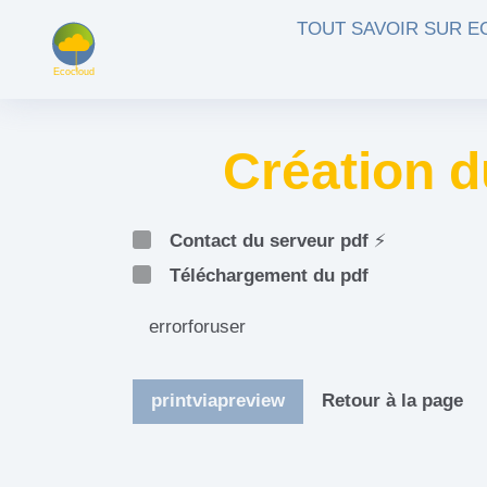
Aller au contenu principal
TOUT SAVOIR SUR 
Création d
Contact du serveur pdf
⚡
Téléchargement du pdf
errorforuser
printviapreview
Retour à la page