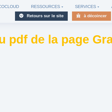
ECOCLOUD
RESSOURCES
SERVICES
Retours sur le site
à décoincer
u pdf de la page G