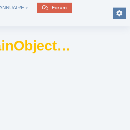
ANNUAIRE
Forum
rainObject…