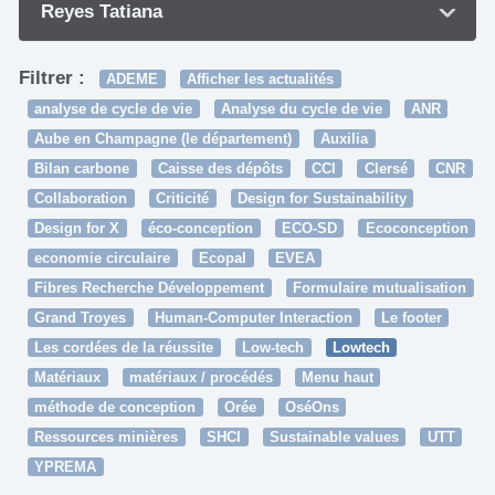
Reyes Tatiana
Filtrer :
ADEME
Afficher les actualités
analyse de cycle de vie
Analyse du cycle de vie
ANR
Aube en Champagne (le département)
Auxilia
Bilan carbone
Caisse des dépôts
CCI
Clersé
CNR
Collaboration
Criticité
Design for Sustainability
Design for X
éco-conception
ECO-SD
Ecoconception
economie circulaire
Ecopal
EVEA
Fibres Recherche Développement
Formulaire mutualisation
Grand Troyes
Human-Computer Interaction
Le footer
Les cordées de la réussite
Low-tech
Lowtech
Matériaux
matériaux / procédés
Menu haut
méthode de conception
Orée
OséOns
Ressources minières
SHCI
Sustainable values
UTT
YPREMA