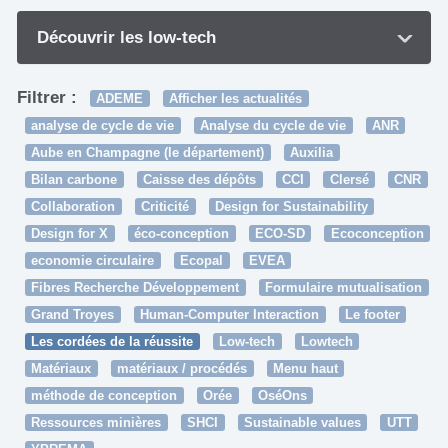
Découvrir les low-tech
Filtrer :
ADEME
Afficher les actualités
analyse de cycle de vie
Analyse du cycle de vie
ANR
Aube en Champagne (le département)
Auxilia
Bilan carbone
Caisse des dépôts
CCI
Clersé
CNR
Collaboration
Criticité
Design for Sustainability
Design for X
éco-conception
ECO-SD
Ecoconception
economie circulaire
Ecopal
EVEA
Fibres Recherche Développement
Formulaire mutualisation
Grand Troyes
Human-Computer Interaction
Le footer
Les cordées de la réussite
Low-tech
Lowtech
Matériaux
matériaux / procédés
Menu haut
méthode de conception
Orée
OséOns
Ressources minières
SHCI
Sustainable values
UTT