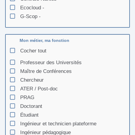
Ecocloud -
G-Scop -
Grenoble INP - Université Grenoble Alpes -
Grenoble INP - UGA
Mon métier, ma fonction
Ingénieur.e.s Engagé.e.s Lyon - IE Lyon
Institut National des Sciences Appliquées de
Cocher tout
Lyon - INSA Lyon
Professeur des Universités
LaMyne -
Maître de Conférences
Lab1.5 -
Chercheur
Laboratoire I2M (Institut de Mécanique et
ATER / Post-doc
d'Ingénierie) - I2M
PRAG
Laboratoire de Mécanique, Multiphysique,
Multiéchelle - LaMcube
Doctorant
LowTech -Recherche - Ingénierie - LowTRI
Étudiant
Pour Un Réveil Ecologique -
Ingénieur et technicien plateforme
S-mart -
Ingénieur pédagogique