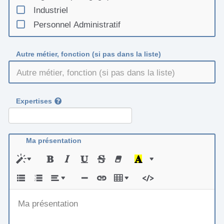
Soutenabilité, Territoires, Environnement,
Industriel
Economie et Politique - STEEP
Personnel Administratif
Université Virtuelle Environnement et
Développement durable - UVED
Autre métier, fonction (si pas dans la liste)
Université de Technologie de Compiègne -
UTC
Université de technologie de Troyes - UTT
cb -
Expertises
Ma présentation
Ma présentation