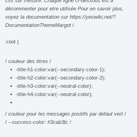
css sur mesure. Chaque ligne ci-dessous est à
décommenter pour etre utilisée Pour en savoir plus,
voyez la documentation sur https://yeswiki.net/?
DocumentationThemeMargot
/
:root {
/
couleur des titres
/
-title-h1-color:var(--secondary-color-1);
-title-h2-color:var(--secondary-color-2);
-title-h3-color:var(--neutral-color);
-title-h4-color:var(--neutral-color);
/
couleur pour les messages positifs par defaut vert
/
/
--success-color: #3cab3b;
/