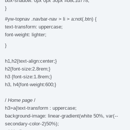
box-shadow: 0px 0px 30px #b8c1d778;
}
#yw-topnav .navbar-nav > li > a:not(.btn) {
text-transform: uppercase;
font-weight: lighter;
}
h1,h2{text-align:center;}
h2{font-size:2.8rem;}
h3 {font-size:1.8rem;}
h3, h4{font-weight:600;}
/
Home page
/
h3>a{text-transform : uppercase;
background-image: linear-gradient(white 50%, var(--
secondary-color-2)50%);