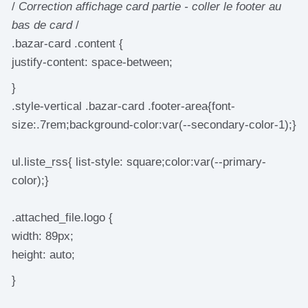
/
Correction affichage card partie - coller le footer au
bas de card
/
.bazar-card .content {
justify-content: space-between;
}
.style-vertical .bazar-card .footer-area{font-
size:.7rem;background-color:var(--secondary-color-1);}
ul.liste_rss{ list-style: square;color:var(--primary-
color);}
.attached_file.logo {
width: 89px;
height: auto;
}