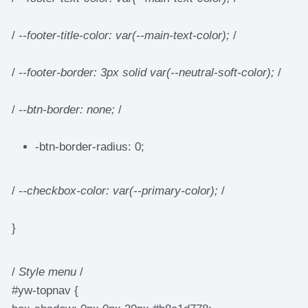
/
--footer-title-color: var(--main-text-color);
/
/
--footer-border: 3px solid var(--neutral-soft-color);
/
/
--btn-border: none;
/
-btn-border-radius: 0;
/
--checkbox-color: var(--primary-color);
/
}
/
Style menu
/
#yw-topnav {