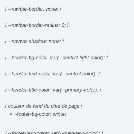
/
--navbar-border: none;
/
/
--navbar-border-radius: 0;
/
/
--navbar-shadow: none;
/
/
--header-bg-color: var(--neutral-light-color);
/
/
--header-text-color: var(--neutral-color);
/
/
--header-title-color: var(--primary-color);
/
/
couleur de fond du pied de page
/
-footer-bg-color: white;
/
--footer-text-color: var(--main-text-color);
/