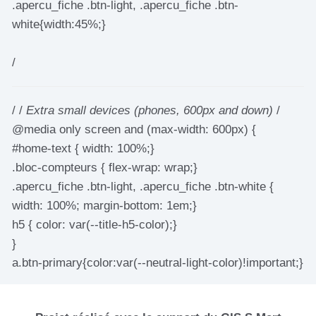
.apercu_fiche .btn-light, .apercu_fiche .btn-
white{width:45%;}
/
/ /
Extra small devices (phones, 600px and down)
/
@media only screen and (max-width: 600px) {
#home-text { width: 100%;}
.bloc-compteurs { flex-wrap: wrap;}
.apercu_fiche .btn-light, .apercu_fiche .btn-white {
width: 100%; margin-bottom: 1em;}
h5 { color: var(--title-h5-color);}
}
a.btn-primary{color:var(--neutral-light-color)!important;}