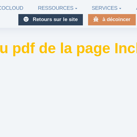
ECOCLOUD
RESSOURCES
SERVICES
Retours sur le site
à décoincer
u pdf de la page I