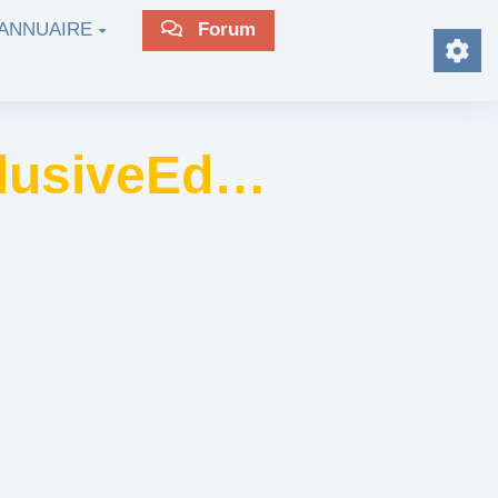
ANNUAIRE
Forum
nclusiveEd…