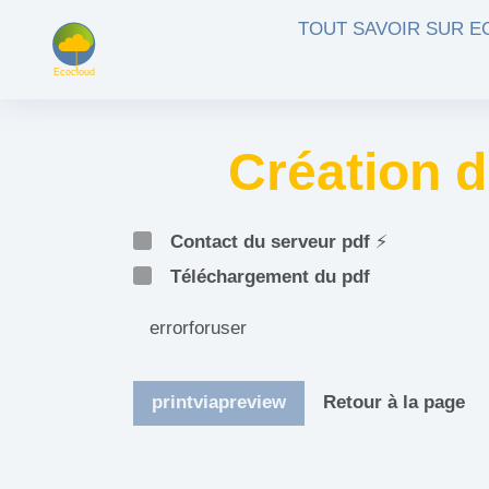
Aller au contenu principal
TOUT SAVOIR SUR 
Création d
Contact du serveur pdf
⚡
Téléchargement du pdf
errorforuser
printviapreview
Retour à la page