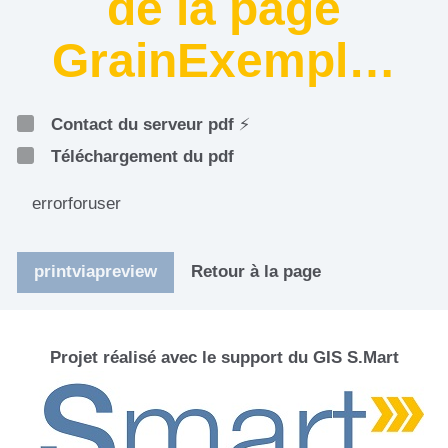
de la page
GrainExempl…
Contact du serveur pdf
⚡
Téléchargement du pdf
errorforuser
printviapreview
Retour à la page
Projet réalisé avec le support du GIS S.Mart