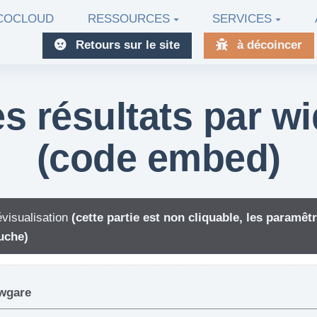
ECOCLOUD
RESSOURCES
SERVICES
Retours sur le site
à décoincer
es résultats par 
(code embed)
visualisation
(cette partie est non cliquable, les paramê
uche)