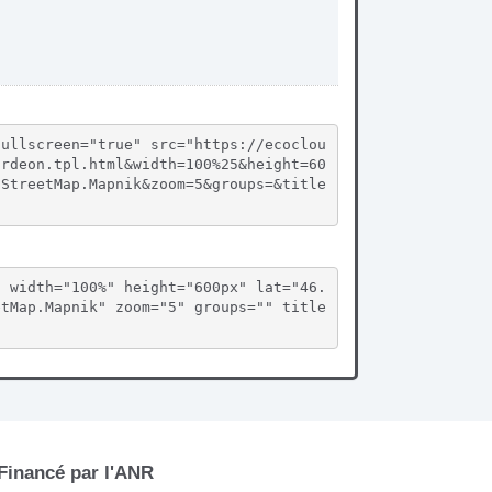
fullscreen="true" src="https://ecoclou
ordeon.tpl.html&width=100%25&height=60
nStreetMap.Mapnik&zoom=5&groups=&title
" width="100%" height="600px" lat="46.
etMap.Mapnik" zoom="5" groups="" title
Financé par l'ANR