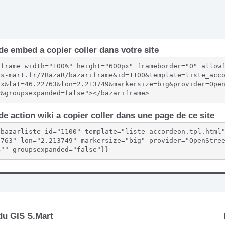
e embed a copier coller dans votre site
iframe width="100%" height="600px" frameborder="0" allow
.s-mart.fr/?BazaR/bazariframe&id=1100&template=liste_acc
px&lat=46.22763&lon=2.213749&markersize=big&provider=Ope
=&groupsexpanded=false"></bazariframe>
e action wiki a copier coller dans une page de ce site
{bazarliste id="1100" template="liste_accordeon.tpl.html
2763" lon="2.213749" markersize="big" provider="OpenStre
="" groupsexpanded="false"}}
 du GIS S.Mart