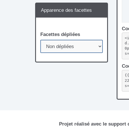
Apparence des facettes
Cod
Facettes dépliées
<
d
0
s
Cod
{
2
s
Projet réalisé avec le support