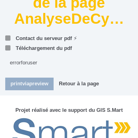
de la page
AnalyseDeCy…
Contact du serveur pdf
⚡
Téléchargement du pdf
errorforuser
printviapreview
Retour à la page
Projet réalisé avec le support du GIS S.Mart