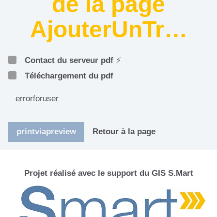
de la page
AjouterUnTr…
Contact du serveur pdf
⚡
Téléchargement du pdf
errorforuser
printviapreview
Retour à la page
Projet réalisé avec le support du GIS S.Mart